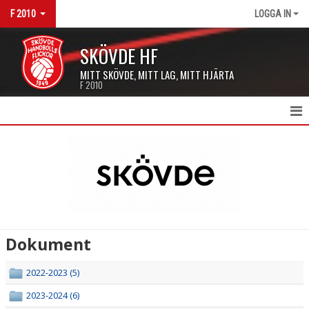
F 2010
LOGGA IN
SKÖVDE HF
MITT SKÖVDE, MITT LAG, MITT HJÄRTA
F 2010
HEM F2010
NYHETER
KALENDER
MATCHER
Dokument
TRUPPEN
2022-2023 (5)
DOKUMENT
2023-2024 (6)