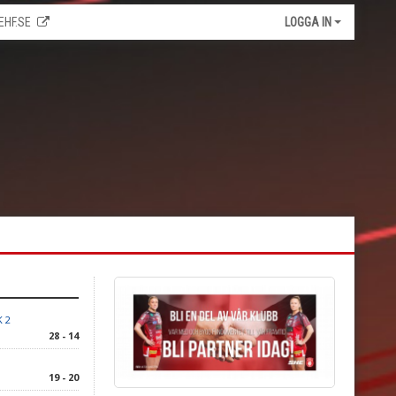
EHF.SE
LOGGA IN
K 2
28 - 14
19 - 20