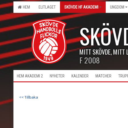
HEM
ELITLAGET
SKÖVDE HF AKADEMI
UNGDOM
SKÖV
MITT SKÖVDE, MITT 
F 2008
HEM AKADEMI 2
NYHETER
KALENDER
MATCHER
TRUP
<< Tillbaka