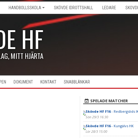
HANDBOLLSSKOLA
SKÖVDE IDROTTSHALL
LEDARE
SKOVD
DE HF
LAG, MITT HJÄRTA
PEN
DOKUMENT
KONTAKT
SNABBLÄNKAR
SPELADE MATCHER
Skövde HF F16
- Redbergslids I
Sön 29/3 16:30
Skövde HF F16
- Kungälvs HK
Lör 28/3 15:00