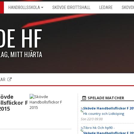
HANDBOLLSSKOLA
SKÖVDE IDROTTSHALL
LEDARE
SKOVD
DE HF
LAG, MITT HJÄRTA
KAR
kövde
SPELADE MATCHER
lsflickor F
2015
Skövde Handbollsflickor F 20
Hk country och Lidköping
Sön 22/3 09:00
Tibro hk Och hp90 -
Skövde Handbollsflickor F 20