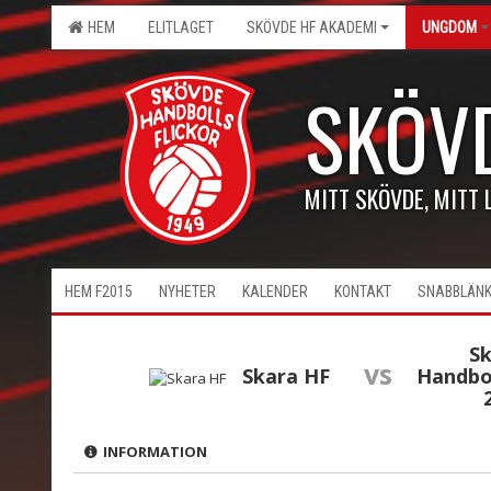
HEM
ELITLAGET
SKÖVDE HF AKADEMI
UNGDOM
SKÖV
MITT SKÖVDE, MITT 
HEM F2015
NYHETER
KALENDER
KONTAKT
SNABBLÄN
S
vs
Skara HF
Handbol
INFORMATION