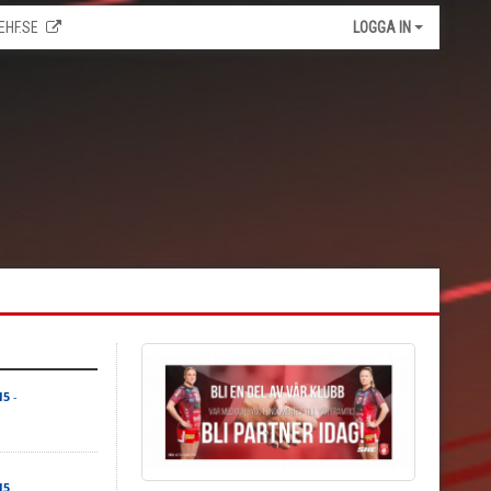
EHF.SE
LOGGA IN
15
-
15