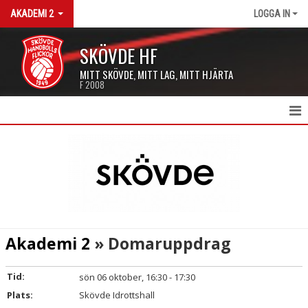
AKADEMI 2
LOGGA IN
SKÖVDE HF
MITT SKÖVDE, MITT LAG, MITT HJÄRTA
F 2008
HEM AKADEMI 2
NYHETER
KALENDER
MATCHER
Akademi 2
» Domaruppdrag
TRUPPEN
Tid:
sön 06 oktober, 16:30 - 17:30
DOKUMENT
Plats:
Skövde Idrottshall