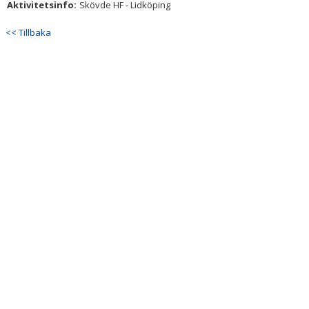
Aktivitetsinfo:
Skövde HF - Lidköping
KONTAKT
<< Tillbaka
SNABBLÄNKAR