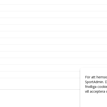
För att hemsi
SportAdmin. D
frivilliga cook
vill acceptera
Anpassa dina 