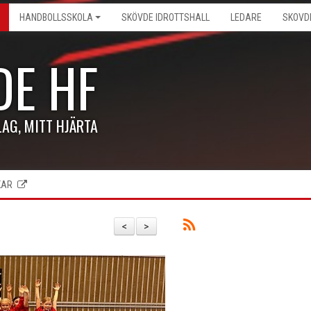
HANDBOLLSSKOLA
SKÖVDE IDROTTSHALL
LEDARE
SKOVD
DE HF
LAG, MITT HJÄRTA
KAR
<
>