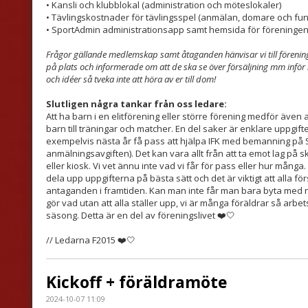
• Kansli och klubblokal (administration och möteslokaler)
• Tävlingskostnader för tävlingsspel (anmälan, domare och fun
• SportAdmin administrationsapp samt hemsida för föreninge
Frågor gällande medlemskap samt åtaganden hänvisar vi till förening
på plats och informerade om att de ska se över försäljning mm inför n
och idéer så tveka inte att höra av er till dom!
Slutligen några tankar från oss ledare:
Att ha barn i en elitförening eller större förening medför även 
barn till träningar och matcher. En del saker är enklare uppgi
exempelvis nästa år få pass att hjälpa IFK med bemanning på 
anmälningsavgiften). Det kan vara allt från att ta emot lag på 
eller kiosk. Vi vet ännu inte vad vi får för pass eller hur många. 
dela upp uppgifterna på bästa sätt och det är viktigt att alla
antaganden i framtiden. Kan man inte får man bara byta med 
gör vad utan att alla ställer upp, vi är många föräldrar så arbet
säsong. Detta är en del av föreningslivet ❤️🤍
// Ledarna F2015 ❤️🤍
Kickoff + föräldramöte
2024-10-07 11:09