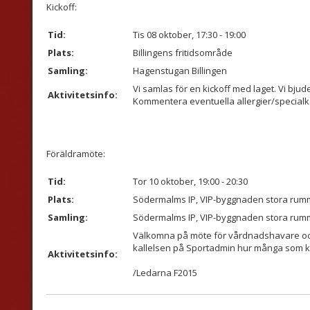
Kickoff:
Tid:
Tis 08 oktober, 17:30 - 19:00
Plats:
Billingens fritidsområde
Samling:
Hagenstugan Billingen
Vi samlas för en kickoff med laget. Vi bjud
Aktivitetsinfo:
Kommentera eventuella allergier/specialko
Föräldramöte:
Tid:
Tor 10 oktober, 19:00 - 20:30
Plats:
Södermalms IP, VIP-byggnaden stora rum
Samling:
Södermalms IP, VIP-byggnaden stora rum
Välkomna på möte för vårdnadshavare och
kallelsen på Sportadmin hur många som 
Aktivitetsinfo:
/Ledarna F2015