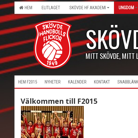
HEM
ELITLAGET
SKÖVDE HF AKADEMI
UNGDOM
SKÖV
MITT SKÖVDE, MITT 
HEM F2015
NYHETER
KALENDER
KONTAKT
SNABBLÄN
Välkommen till F2015