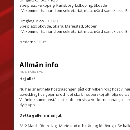
Omgång 6: 15/3 + 16/3
Spelplats: Falköping, Karlsborg, Lidköping, Skövde
- Vi kommer ha hand om sekretariat, matchvärd samt kiosk i Bil
Omgång 7: 22/3 + 23/3
Spelplats: Skövde, Skara, Mariestad, Stöpen
- Vi kommer ha hand om sekretariat, matchvärd samt kiosk i Bil
/Ledarna F2015
Allmän info
2024-12-04 12:48
Hej alla!
Nu har snart hela höstsäsongen gått och vilken rolig höst vi ha
utveckling hos tjejerna och det ska bli superskoj att följa deras
Vi tänkte sammanställa lite info om sista veckorna innan jul,
dykt upp.
Detta gäller innan jul:
8/12 Match för tre lag i Mariestad och träning för övriga. Se kal