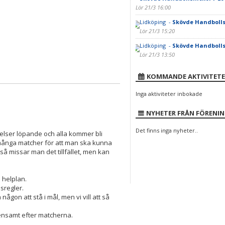
Lör 21/3 16:00
Lidköping -
Skövde Handbollsf
Lör 21/3 15:20
Lidköping -
Skövde Handbollsf
Lör 21/3 13:50
KOMMANDE AKTIVITETE
Inga aktiviteter inbokade
NYHETER FRÅN FÖRENI
Det finns inga nyheter..
lelser löpande och alla kommer bli
r många matcher för att man ska kunna
å missar man det tillfället, men kan
 helplan.
sregler.
någon att stå i mål, men vi vill att så
emensamt efter matcherna.