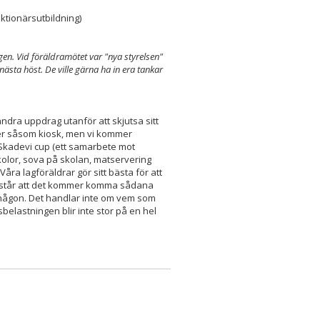
ktionärsutbildning)
n
en. Vid föräldramötet var "nya styrelsen"
ästa höst. De ville gärna ha in era tankar
andra uppdrag utanför att skjutsa sitt
fter såsom kiosk, men vi kommer
Skadevi cup (ett samarbete mot
skolor, sova på skolan, matservering
Våra lagföräldrar gör sitt bästa för att
 förstår att det kommer komma sådana
någon. Det handlar inte om vem som
sbelastningen blir inte stor på en hel