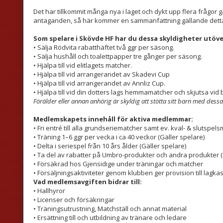
Det har tillkommit många nya i laget och dykt upp flera frågor
antaganden, så här kommer en sammanfattning gällande dett
Som spelare i Skövde HF har du dessa skyldigheter utöver
• Sälja Rödvita rabatthäftet två ggr per säsong.
• Sälja hushåll och toalettpapper tre gånger per säsong.
• Hjälpa till vid elitlagets matcher.
• Hjälpa till vid arrangerandet av Skadevi Cup
• Hjälpa till vid arrangerandet av Annliz Cup.
• Hjälpa till vid din dotters lags hemmamatcher och skjutsa vid
Förälder eller annan anhörig är skyldig att stötta sitt barn med des
Medlemskapets innehåll för aktiva medlemmar:
• Fri entré till alla grundseriematcher samt ev. kval- & slutspel
• Träning 1–6 ggr per vecka i ca 40 veckor (Gäller spelare)
• Delta i seriespel från 10 års ålder (Gäller spelare)
• Ta del av rabatter på Umbro-produkter och andra produkter (
• Försäkrad hos Gjensidige under träningar och matcher
• Försäljningsaktiviteter genom klubben ger provision till lagk
Vad medlemsavgiften bidrar till:
• Hallhyror
• Licenser och försäkringar
• Träningsutrustning, Matchställ och annat material
• Ersättning till och utbildning av tränare och ledare