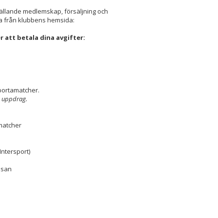
 gällande medlemskap, försäljning och
a från klubbens hemsida:
 att betala dina avgifter:
 bortamatcher.
sa uppdrag.
smatcher
Intersport)
assan