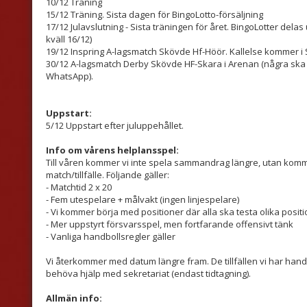
10/12 Träning
15/12 Träning. Sista dagen för BingoLotto-försäljning
17/12 Julavslutning - Sista träningen för året. BingoLotter del
kväll 16/12)
19/12 Inspring A-lagsmatch Skövde Hf-Höör. Kallelse kommer i
30/12 A-lagsmatch Derby Skövde HF-Skara i Arenan (några ska hjäl
WhatsApp).
Uppstart:
5/12 Uppstart efter juluppehållet.
Info om vårens helplansspel:
Till våren kommer vi inte spela sammandrag längre, utan ko
match/tillfälle. Följande gäller:
- Matchtid 2 x 20
- Fem utespelare + målvakt (ingen linjespelare)
- Vi kommer börja med positioner där alla ska testa olika posit
- Mer uppstyrt försvarsspel, men fortfarande offensivt tänk
- Vanliga handbollsregler gäller
Vi återkommer med datum längre fram. De tillfällen vi har h
behöva hjälp med sekretariat (endast tidtagning).
Allmän info: