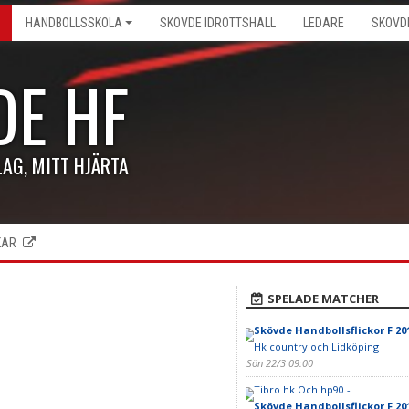
HANDBOLLSSKOLA
SKÖVDE IDROTTSHALL
LEDARE
SKOVD
DE HF
LAG, MITT HJÄRTA
KAR
SPELADE MATCHER
Skövde Handbollsflickor F 20
Hk country och Lidköping
Sön 22/3 09:00
Tibro hk Och hp90 -
Skövde Handbollsflickor F 20