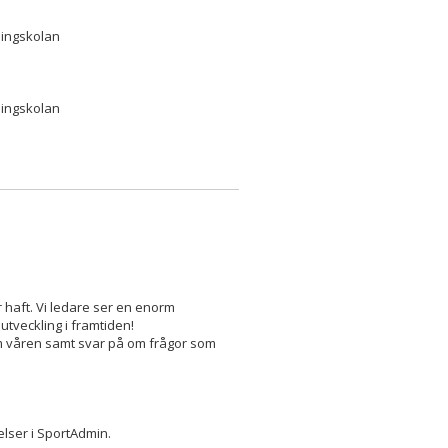
lingskolan
lingskolan
r haft. Vi ledare ser en enorm
 utveckling i framtiden!
 om våren samt svar på om frågor som
lelser i SportAdmin.