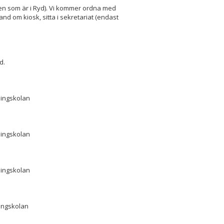
en som är i Ryd). Vi kommer ordna med
nd om kiosk, sitta i sekretariat (endast
d.
llingskolan
lingskolan
lingskolan
lingskolan