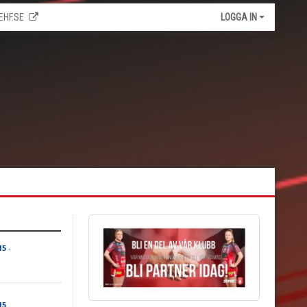
EHF.SE
LOGGA IN
15
-
15