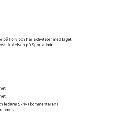
er på korv och har aktiviteter med laget.
st i kallelsen på Sportadmin.
met
met
 ledare! Skriv i kommentaren i
kommer.