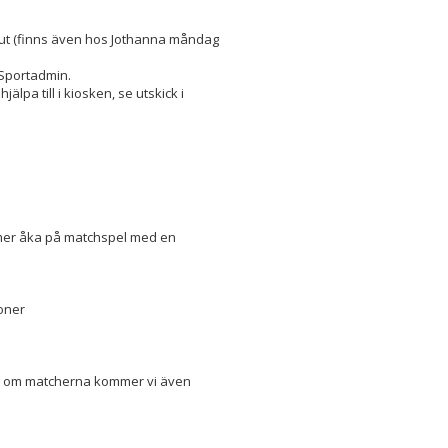
as ut (finns även hos Jothanna måndag
 Sportadmin.
pa till i kiosken, se utskick i
mmer åka på matchspel med en
ioner
and om matcherna kommer vi även