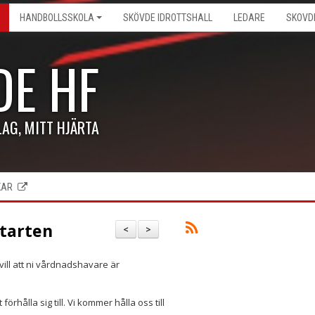
HANDBOLLSSKOLA
SKÖVDE IDROTTSHALL
LEDARE
SKOVD
DE HF
LAG, MITT HJÄRTA
KAR
starten
<
>
vill att ni vårdnadshavare är
rhålla sig till. Vi kommer hålla oss till