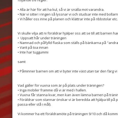
följande tre regler.
• Alla är här för att ha kul, så vi är snälla mot varandra.
• När vi sitter i ringen så lyssnar vi och studsar inte med bollarn
• Vi håller oss inne på planen och klättrar inte på ribbstolar etc.
Vi skulle vilja att ni föräldrar hjälper oss att se till att barnen har
• Uppsatt hår under träningen
• Namnad och påfylld flaska som ställs på bänkarna på "andra s
• Varit på toa innan
• Inte har tuggummi
samt
• Påminner barnen om att vi byter inte väst utan tar den färg vi bl
Vad gäller för vuxna som är på plats under träningen?
• Inga mobiler framme då vi är med i hallen.
• Vuxna får stanna kvar, men kan även lämna barnen på tränin
• Föräldrar som stannar önskar vi är beredda att hjälpa till på
passa eller stå i mål).
Vi kommer ha ett föräldramöte på träningen 9/10 och då komm