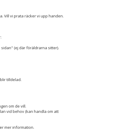
a. Vill vi prata räcker vi upp handen.
:
idan" (ej där föräldrarna sitter).
ir tilldelad.
gen om de vill.
 plan vid behov (kan handla om att
er mer information.