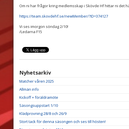
Om ni har frågor kring medlemsskap i Skövde Hf hittar ni det h
https://team.skovdehf.se/newMember/?ID=374127
Vi ses imorgon söndag 2/10!
/Ledarna F15
Nyhetsarkiv
Matcher våren 2025
Allmän info
Kickoff + föräldramöte
Säsongsuppstart 1/10
Klädprovning 28/8 och 26/9
Stort tack för denna säsongen och ses till hösten!