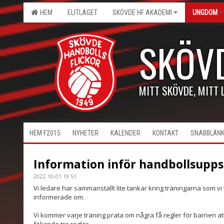
HEM
ELITLAGET
SKÖVDE HF AKADEMI
UNGDOM
SKÖV
MITT SKÖVDE, MITT 
HEM F2015
NYHETER
KALENDER
KONTAKT
SNABBLÄN
Information inför handbollsupp
2022-10-01 19:51
Vi ledare har sammanställt lite tankar kring träningarna som vi 
informerade om.
Vi kommer varje träning prata om några få regler för barnen att fö