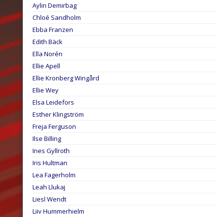
Aylin Demirbag
Chloé Sandholm
Ebba Franzen
Edith Bäck
Ella Norén
Ellie Apell
Ellie Kronberg Wingård
Ellie Wey
Elsa Leidefors
Esther Klingström
Freja Ferguson
Ilse Billing
Ines Gyllroth
Iris Hultman
Lea Fagerholm
Leah Llukaj
Liesl Wendt
Liiv Hummerhielm