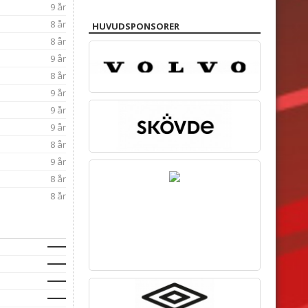
9 år
8 år
HUVUDSPONSORER
8 år
9 år
8 år
9 år
9 år
9 år
8 år
9 år
8 år
8 år