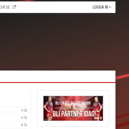
EHF.SE
LOGGA IN
9 år
9 år
8 år