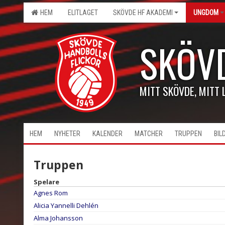
HEM
ELITLAGET
SKÖVDE HF AKADEMI
UNGDOM
SKÖV
MITT SKÖVDE, MITT 
HEM
NYHETER
KALENDER
MATCHER
TRUPPEN
BIL
Truppen
Spelare
Agnes Rom
Alicia Yannelli Dehlén
Alma Johansson