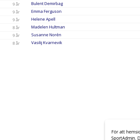
Bulent Demirbag
9 år
Emma Ferguson
9 år
Helene Apell
9 år
Madelen Hultman
8 år
Susanne Norén
9 år
Vasilij Kvarnevik
8 år
För att hemsi
SportAdmin. D