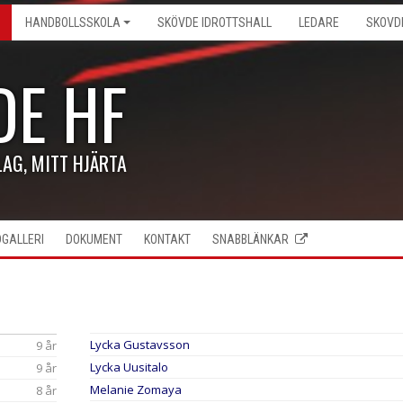
HANDBOLLSSKOLA
SKÖVDE IDROTTSHALL
LEDARE
SKOVD
DE HF
LAG, MITT HJÄRTA
DGALLERI
DOKUMENT
KONTAKT
SNABBLÄNKAR
Lycka Gustavsson
9 år
Lycka Uusitalo
9 år
Melanie Zomaya
8 år