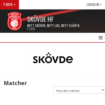
F 2010
LOGGA IN
SKÖVDE HF
MITT SKÖVDE, MITT LAG, MITT HJÄRTA
F 2010
HEM F2010
NYHETER
KALENDER
MATCHER
Matcher
TRUPPEN
DOKUMENT