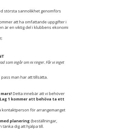
ed största sannolikhet genomförs
 kommer att ha omfattande uppgifter i
n är en viktig del i klubbens ekonomi
t:
NT
ad som ingår om ni ringer. Får vi inget
ass man har att tillsätta.
 mars!
Detta innebär att vi behöver
i Lag 1 kommer att behöva ta ett
ara kontaktperson för arrangemanget
a med planering
(beställningar,
nka dig att hjälpa till.