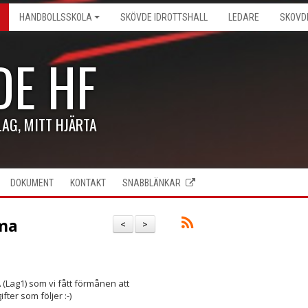
HANDBOLLSSKOLA
SKÖVDE IDROTTSHALL
LEDARE
SKOVD
DE HF
LAG, MITT HJÄRTA
DOKUMENT
KONTAKT
SNABBLÄNKAR
ma
<
>
(Lag1) som vi fått förmånen att
er som följer :-)