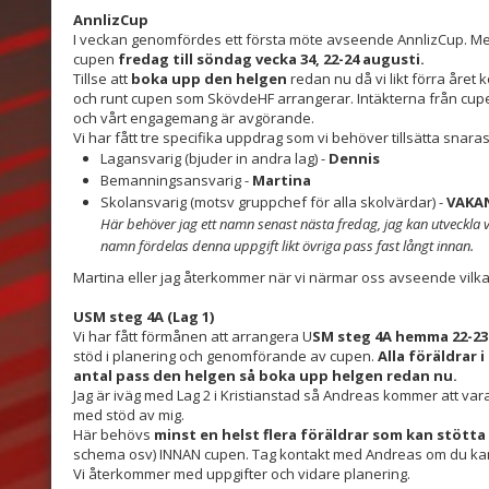
AnnlizCup
I veckan genomfördes ett första möte avseende AnnlizCup. M
cupen
fredag till söndag vecka 34, 22-24 augusti.
Tillse att
boka upp den helgen
redan nu då vi likt förra året
och runt cupen som SkövdeHF arrangerar. Intäkterna från cupe
och vårt engagemang är avgörande.
Vi har fått tre specifika uppdrag som vi behöver tillsätta snaras
Lagansvarig (bjuder in andra lag) -
Dennis
Bemanningsansvarig -
Martina
Skolansvarig (motsv gruppchef för alla skolvärdar) -
VAKA
Här behöver jag ett namn senast nästa fredag, jag kan utveckla v
namn fördelas denna uppgift likt övriga pass fast långt innan.
Martina eller jag återkommer när vi närmar oss avseende vilka p
USM steg 4A (Lag 1)
Vi har fått förmånen att arrangera U
SM steg 4A hemma 22-23
stöd i planering och genomförande av cupen.
Alla föräldrar 
antal pass den helgen så boka upp helgen redan nu.
Jag är iväg med Lag 2 i Kristianstad så Andreas kommer att v
med stöd av mig.
Här behövs
minst en helst flera föräldrar som kan stött
schema osv) INNAN cupen. Tag kontakt med Andreas om du kan tä
Vi återkommer med uppgifter och vidare planering.