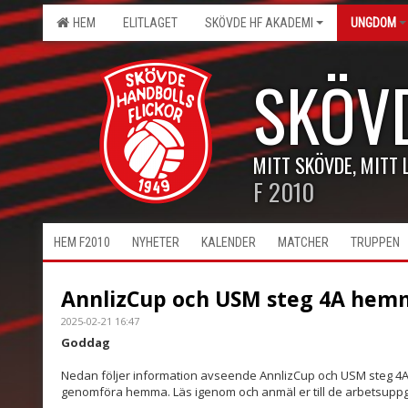
HEM
ELITLAGET
SKÖVDE HF AKADEMI
UNGDOM
SKÖV
MITT SKÖVDE, MITT 
F 2010
HEM F2010
NYHETER
KALENDER
MATCHER
TRUPPEN
AnnlizCup och USM steg 4A hem
2025-02-21 16:47
Goddag
Nedan följer information avseende AnnlizCup och USM steg 4A 
genomföra hemma. Läs igenom och anmäl er till de arbetsuppgift